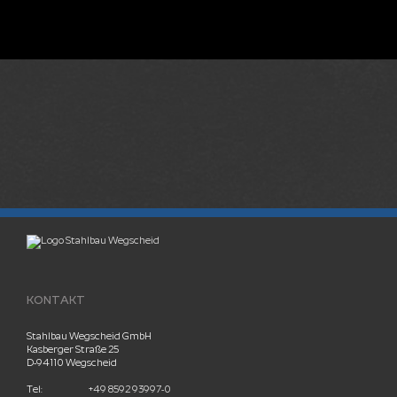
KONTAKT
Stahlbau Wegscheid GmbH
Kasberger Straße 25
D-94110 Wegscheid
Tel:
+49 8592 93997-0